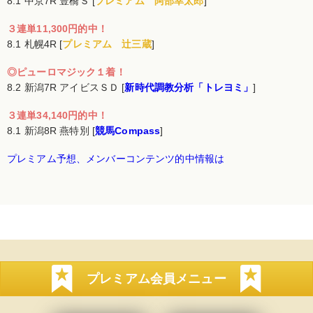
8.1 中京7R 豊橋Ｓ [
プレミアム 阿部幸太郎
]
３連単11,300円的中！
8.1 札幌4R [
プレミアム 辻三蔵
]
◎ピューロマジック１着！
8.2 新潟7R アイビスＳＤ [
新時代調教分析「トレヨミ」
]
３連単34,140円的中！
8.1 新潟8R 燕特別 [
競馬Compass
]
プレミアム予想、メンバーコンテンツ的中情報は
プレミアム会員メニュー